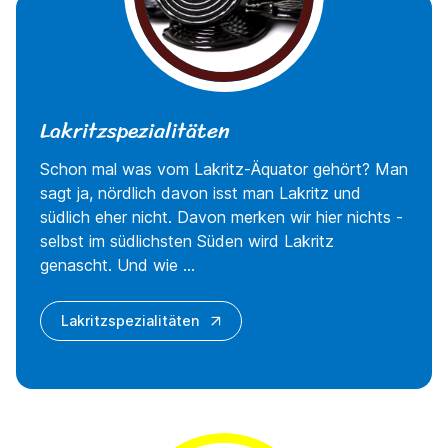
Lakritzspezialitäten
Schon mal was vom Lakritz-Äquator gehört? Man
sagt ja, nördlich davon isst man Lakritz und
südlich eher nicht. Davon merken wir hier nichts -
selbst im südlichsten Süden wird Lakritz
genascht. Und wie ...
Lakritzspezialitäten