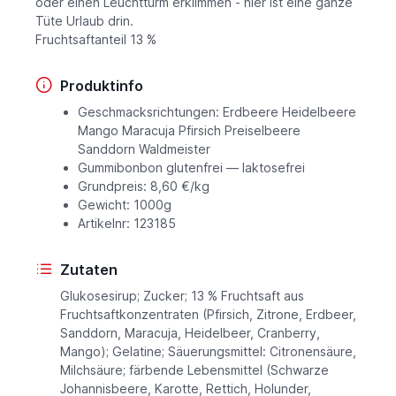
oder einen Leuchtturm erklimmen - hier ist eine ganze
Tüte Urlaub drin.
Fruchtsaftanteil 13 %
Produktinfo
Geschmacksrichtungen: Erdbeere Heidelbeere
Mango Maracuja Pfirsich Preiselbeere
Sanddorn Waldmeister
Gummibonbon glutenfrei — laktosefrei
Grundpreis: 8,60 €/kg
Gewicht: 1000g
Artikelnr: 123185
Zutaten
Glukosesirup; Zucker; 13 % Fruchtsaft aus
Fruchtsaftkonzentraten (Pfirsich, Zitrone, Erdbeer,
Sanddorn, Maracuja, Heidelbeer, Cranberry,
Mango); Gelatine; Säuerungsmittel: Citronensäure,
Milchsäure; färbende Lebensmittel (Schwarze
Johannisbeere, Karotte, Rettich, Holunder,