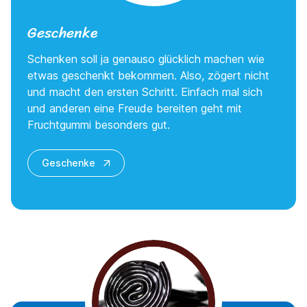
Geschenke
Schenken soll ja genauso glücklich machen wie
etwas geschenkt bekommen. Also, zögert nicht
und macht den ersten Schritt. Einfach mal sich
und anderen eine Freude bereiten geht mit
Fruchtgummi besonders gut.
Geschenke