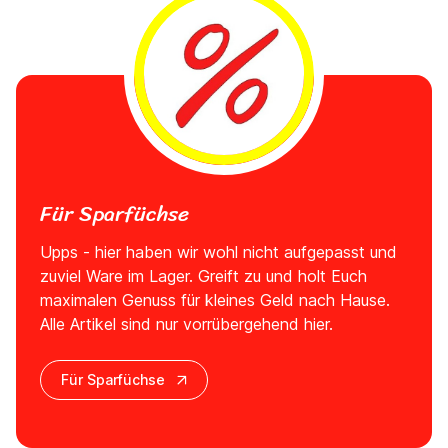
Für Sparfüchse
Upps - hier haben wir wohl nicht aufgepasst und
zuviel Ware im Lager. Greift zu und holt Euch
maximalen Genuss für kleines Geld nach Hause.
Alle Artikel sind nur vorrübergehend hier.
Für Sparfüchse