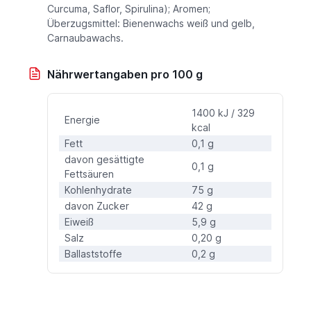
Curcuma, Saflor, Spirulina); Aromen;
Überzugsmittel: Bienenwachs weiß und gelb,
Carnaubawachs.
Nährwertangaben pro 100 g
1400 kJ / 329
Energie
kcal
Fett
0,1 g
davon gesättigte
0,1 g
Fettsäuren
Kohlenhydrate
75 g
davon Zucker
42 g
Eiweiß
5,9 g
Salz
0,20 g
Ballaststoffe
0,2 g