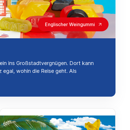
Englischer Weingummi
 rein ins Großstadtvergnügen. Dort kann
 egal, wohin die Reise geht. Als