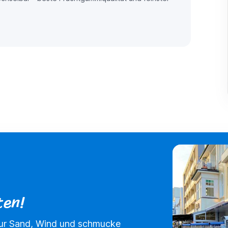
ten!
 nur Sand, Wind und schmucke