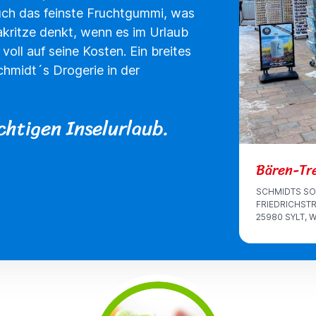
auch das feinste Fruchtgummi, was
akritze denkt, wenn es im Urlaub
oll auf seine Kosten. Ein breites
chmidt´s Drogerie in der
htigen Inselurlaub.
Bären-Tr
SCHMIDTS SO
FRIEDRICHSTR
25980 SYLT,