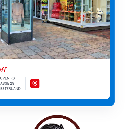
eff
UVENIRS
ASSE 28
 WESTERLAND