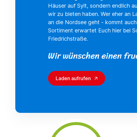
Häuser auf Sylt, sondern endlich 
wir zu bieten haben. Wer eher an L
an die Nordsee geht - kommt auch v
Sortiment erwartet Euch hier bei S
Friedrichstraße.
Wir wünschen einen fruc
Laden aufrufen