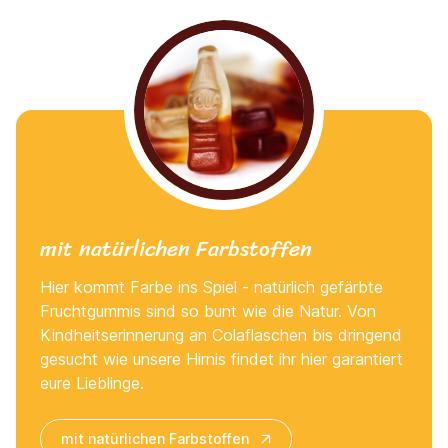
mit natürlichen Farbstoffen
Hier kommt Farbe ins Spiel - natürlich gefärbte
Fruchtgummis sind so bunt wie die Natur. Von
Kindheitserinnerung an Colaflaschen bis dringend
gesucht wie unsere Hirnis findet ihr hier garantiert
eure Lieblinge.
mit natürlichen Farbstoffen