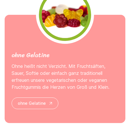
ohne Gelatine
Ohne heißt nicht Verzicht. Mit Fruchtsäften,
Sauer, Softie oder einfach ganz traditionell
erfreuen unsere vegetarischen oder veganen
Fruchtgummis die Herzen von Groß und Klein.
ohne Gelatine