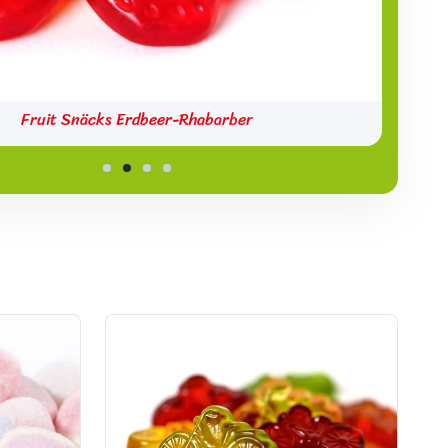
Fruit Snäcks Erdbeer-Rhabarber
Fruchtsaft-Rote Grütze-Bären
Fruchtsaft-Fahrräder
Hirnis