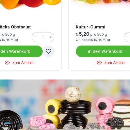
näcks Obstsalat
Kultur-Gummi
5,20
ro 500 g
€
pro 500 g
 10,40 €/kg
Grundpreis 10,40 €/kg
 den
Warenkorb
in den
Warenkorb
zum Artikel
zum Artikel