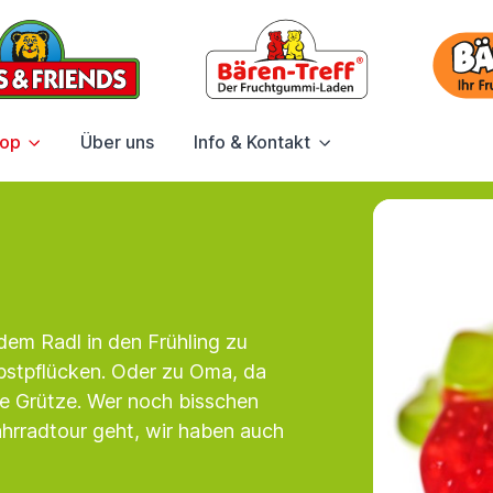
hop
Über uns
Info & Kontakt
dem Radl in den Frühling zu
lbstpflücken. Oder zu Oma, da
te Grütze. Wer noch bisschen
ahrradtour geht, wir haben auch