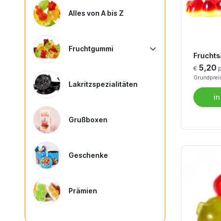
Alles von A bis Z
Fruchtgummi
Fruchts
5,20
€
p
Grundpreis
Lakritzspezialitäten
in
Grußboxen
Geschenke
Prämien