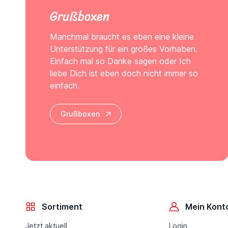
Grußboxen
Manchmal braucht es eben eine kleine
Unterstützung für ein großes Vorhaben.
Einfach mal so Danke sagen oder Ich
liebe Dich ist eben doch nicht immer so
einfach.
Grußboxen
Sortiment
Mein Kont
Jetzt aktuell
Login