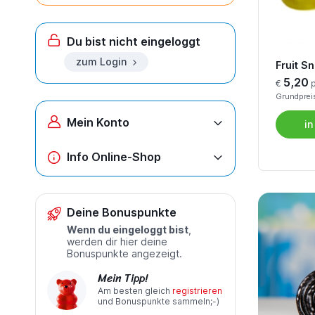
Du bist nicht eingeloggt
zum Login
Fruit S
5,20
€
p
Grundpreis
Mein Konto
in
Info Online-Shop
Deine Bonuspunkte
Wenn du eingeloggt bist
,
werden dir hier deine
Bonuspunkte angezeigt.
Mein Tipp!
Am besten gleich
registrieren
und Bonuspunkte sammeln;-)