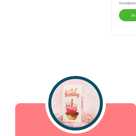
Grundprei
in