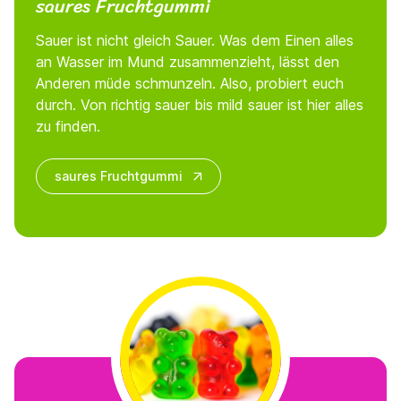
saures Fruchtgummi
Sauer ist nicht gleich Sauer. Was dem Einen alles
an Wasser im Mund zusammenzieht, lässt den
Anderen müde schmunzeln. Also, probiert euch
durch. Von richtig sauer bis mild sauer ist hier alles
zu finden.
saures Fruchtgummi