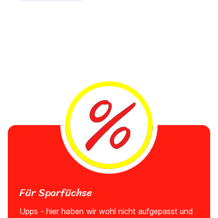
Für Sparfüchse
Upps - hier haben wir wohl nicht aufgepasst und