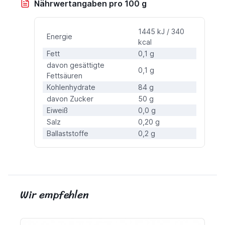
Nährwertangaben pro 100 g
1445 kJ / 340
Energie
kcal
Fett
0,1 g
davon gesättigte
0,1 g
Fettsäuren
Kohlenhydrate
84 g
davon Zucker
50 g
Eiweiß
0,0 g
Salz
0,20 g
Ballaststoffe
0,2 g
Wir empfehlen