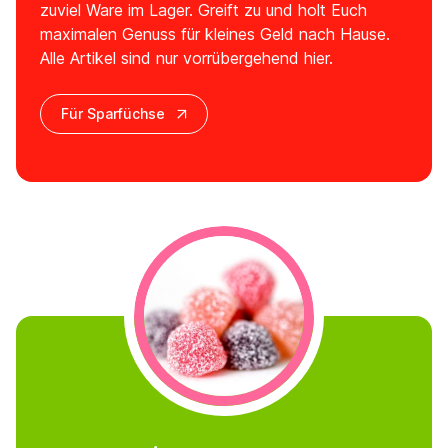
zuviel Ware im Lager. Greift zu und holt Euch
maximalen Genuss für kleines Geld nach Hause.
Alle Artikel sind nur vorrübergehend hier.
Für Sparfüchse