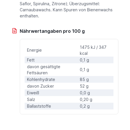
Saflor, Spirulina, Zitrone); Überzugsmittel:
Carnaubawachs. Kann Spuren von Bienenwachs
enthalten.
Nährwertangaben pro 100 g
1475 kJ / 347
Energie
kcal
Fett
0,1 g
davon gesättigte
0,1 g
Fettsäuren
Kohlenhydrate
85 g
davon Zucker
52 g
Eiweiß
0,0 g
Salz
0,20 g
Ballaststoffe
0,2 g