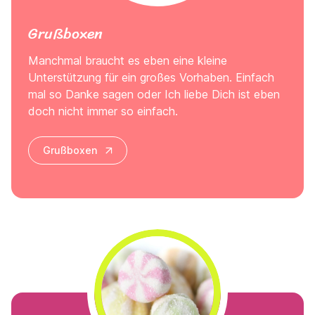
Grußboxen
Manchmal braucht es eben eine kleine
Unterstützung für ein großes Vorhaben. Einfach
mal so Danke sagen oder Ich liebe Dich ist eben
doch nicht immer so einfach.
Grußboxen