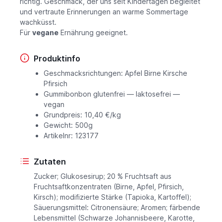
richtig. Geschmack, der uns seit Kindertagen begleitet
und vertraute Erinnerungen an warme Sommertage
wachküsst.
Für
vegane
Ernährung geeignet.
Produktinfo
Geschmacksrichtungen: Apfel Birne Kirsche
Pfirsich
Gummibonbon glutenfrei — laktosefrei —
vegan
Grundpreis: 10,40 €/kg
Gewicht: 500g
Artikelnr: 123177
Zutaten
Zucker; Glukosesirup; 20 % Fruchtsaft aus
Fruchtsaftkonzentraten (Birne, Apfel, Pfirsich,
Kirsch); modifizierte Stärke (Tapioka, Kartoffel);
Säuerungsmittel: Citronensäure; Aromen; färbende
Lebensmittel (Schwarze Johannisbeere, Karotte,