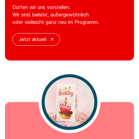
Dürfen wir uns vorstellen:
Wir sind beliebt, außergewöhnlich
oder vielleicht ganz neu im Programm.
Jetzt aktuell