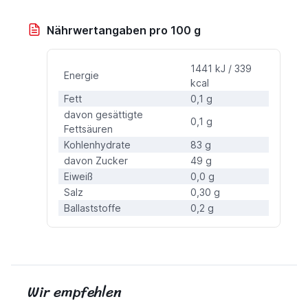
Nährwertangaben pro 100 g
1441 kJ / 339
Energie
kcal
Fett
0,1 g
davon gesättigte
0,1 g
Fettsäuren
Kohlenhydrate
83 g
davon Zucker
49 g
Eiweiß
0,0 g
Salz
0,30 g
Ballaststoffe
0,2 g
Wir empfehlen