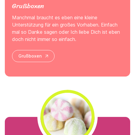
Grußboxen
Manchmal braucht es eben eine kleine
Unterstützung für ein großes Vorhaben. Einfach
mal so Danke sagen oder Ich liebe Dich ist eben
doch nicht immer so einfach.
Grußboxen