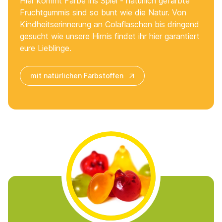
Hier kommt Farbe ins Spiel - natürlich gefärbte
Fruchtgummis sind so bunt wie die Natur. Von
Kindheitserinnerung an Colaflaschen bis dringend
gesucht wie unsere Hirnis findet ihr hier garantiert
eure Lieblinge.
mit natürlichen Farbstoffen