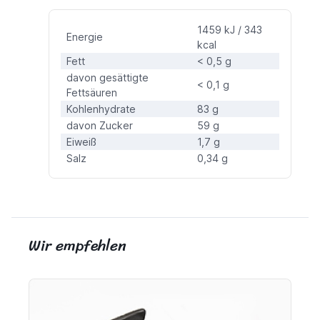
1459 kJ / 343
Energie
kcal
Fett
< 0,5 g
davon gesättigte
< 0,1 g
Fettsäuren
Kohlenhydrate
83 g
davon Zucker
59 g
Eiweiß
1,7 g
Salz
0,34 g
Wir empfehlen