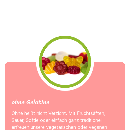
ohne Gelatine
Ohne heißt nicht Verzicht. Mit Fruchtsäften,
Sauer, Softie oder einfach ganz traditionell
erfreuen unsere vegetarischen oder veganen