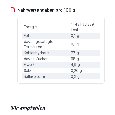
Nährwertangaben pro 100 g
1443 kJ / 339
Energie
kcal
Fett
0,1 g
davon gesättigte
0,1 g
Fettsäuren
Kohlenhydrate
77 g
davon Zucker
68 g
Eiweiß
4,9 g
Salz
0,20 g
Ballaststoffe
0,2 g
Wir empfehlen