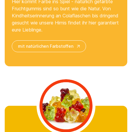
Hier kommt Farbe ins Spiel - natürlich gefärbte
Fruchtgummis sind so bunt wie die Natur. Von
Kindheitserinnerung an Colaflaschen bis dringend
gesucht wie unsere Hirnis findet ihr hier garantiert
eure Lieblinge.
mit natürlichen Farbstoffen