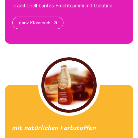
Traditionell buntes Fruchtgummi mit Gelatine
ganz Klassisch
mit natürlichen Farbstoffen