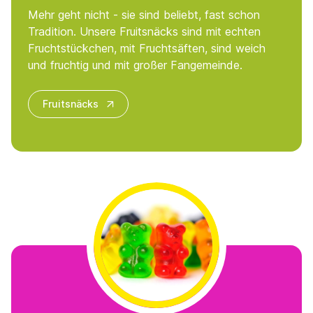
Mehr geht nicht - sie sind beliebt, fast schon
Tradition. Unsere Fruitsnäcks sind mit echten
Fruchtstückchen, mit Fruchtsäften, sind weich
und fruchtig und mit großer Fangemeinde.
Fruitsnäcks