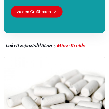
zu den Grußboxen
Lakritzspezialitäten
Minz-Kreide