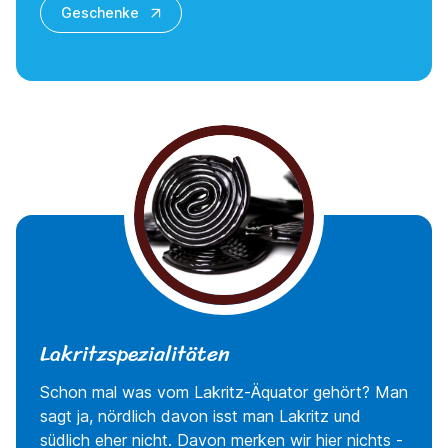
Geschenke
Lakritzspezialitäten
Schon mal was vom Lakritz-Äquator gehört? Man
sagt ja, nördlich davon isst man Lakritz und
südlich eher nicht. Davon merken wir hier nichts -