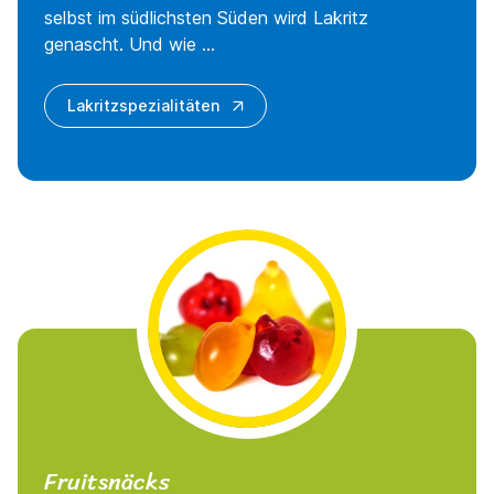
selbst im südlichsten Süden wird Lakritz
genascht. Und wie ...
Lakritzspezialitäten
Fruitsnäcks