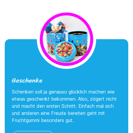
Geschenke
Schenken soll ja genauso glücklich machen wie
etwas geschenkt bekommen. Also, zögert nicht
und macht den ersten Schritt. Einfach mal sich
und anderen eine Freude bereiten geht mit
Fruchtgummi besonders gut.