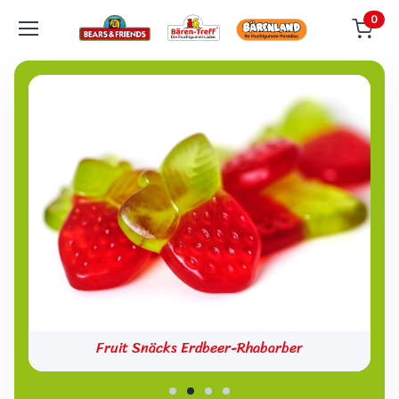
0
Fruit Snäcks Erdbeer-Rhabarber
Fruchtsaft-Rote Grütze-Bären
Fruchtsaft-Fahrräder
Hirnis