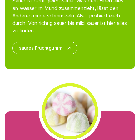
Sauer ist nicht gleich Sauer. Was dem Einen alles
an Wasser im Mund zusammenzieht, lässt den
Anderen müde schmunzeln. Also, probiert euch
durch. Von richtig sauer bis mild sauer ist hier alles
zu finden.
saures Fruchtgummi