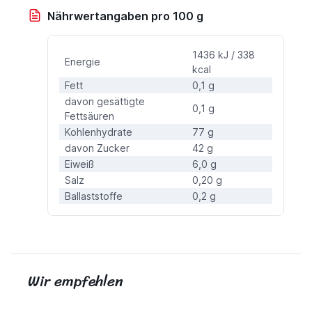
Nährwertangaben pro 100 g
1436 kJ / 338
Energie
kcal
Fett
0,1 g
davon gesättigte
0,1 g
Fettsäuren
Kohlenhydrate
77 g
davon Zucker
42 g
Eiweiß
6,0 g
Salz
0,20 g
Ballaststoffe
0,2 g
Wir empfehlen