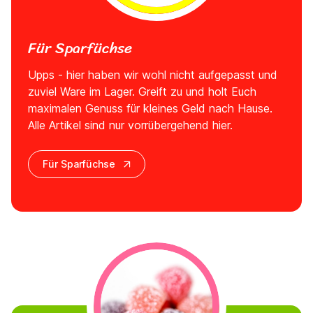
Für Sparfüchse
Upps - hier haben wir wohl nicht aufgepasst und
zuviel Ware im Lager. Greift zu und holt Euch
maximalen Genuss für kleines Geld nach Hause.
Alle Artikel sind nur vorrübergehend hier.
Für Sparfüchse