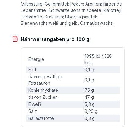
Milchsäure; Geliermittel: Pektin; Aromen; färbende
Lebensmittel (Schwarze Johannisbeere, Karotte);
Farbstoffe: Kurkumin; Überzugsmittel:
Bienenwachs weiß und gelb, Carnaubawachs.
Nährwertangaben pro 100 g
1395 kJ / 328
Energie
kcal
Fett
0,1 g
davon gesättigte
0,1 g
Fettsäuren
Kohlenhydrate
75 g
davon Zucker
47 g
Eiweiß
5,3 g
Salz
0,20 g
Ballaststoffe
0,3 g