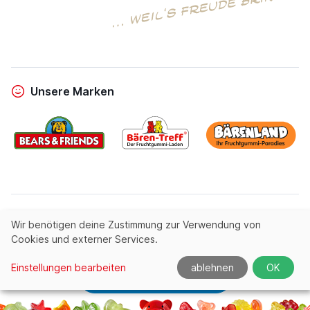
Unsere Marken
powered by
Entrics
|
linous media
Wir benötigen deine Zustimmung zur Verwendung von
Cookies und externer Services.
© All rights reserved by
Fruchtgummi.de
Einstellungen bearbeiten
ablehnen
OK
Produktnavigation