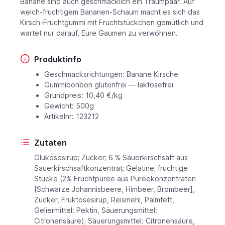
Banane sind auch geschmacklich ein Traumpaar. Auf
weich-fruchtigem Bananen-Schaum macht es sich das
Kirsch-Fruchtgummi mit Fruchtstückchen gemütlich und
wartet nur darauf, Eure Gaumen zu verwöhnen.
Produktinfo
Geschmacksrichtungen: Banane Kirsche
Gummibonbon glutenfrei — laktosefrei
Grundpreis: 10,40 €/kg
Gewicht: 500g
Artikelnr: 123212
Zutaten
Glukosesirup; Zucker; 6 % Sauerkirschsaft aus
Sauerkirschsaftkonzentrat; Gelatine; fruchtige
Stücke (2% Fruchtpüree aus Püreekonzentraten
[Schwarze Johannisbeere, Himbeer, Brombeer],
Zucker, Fruktosesirup, Reismehl, Palmfett,
Geliermittel: Pektin, Säuerungsmittel:
Citronensäure); Säuerungsmittel: Citronensäure,