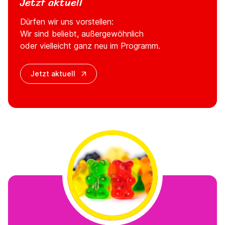
Jetzt aktuell
Dürfen wir uns vorstellen:
Wir sind beliebt, außergewöhnlich
oder vielleicht ganz neu im Programm.
Jetzt aktuell