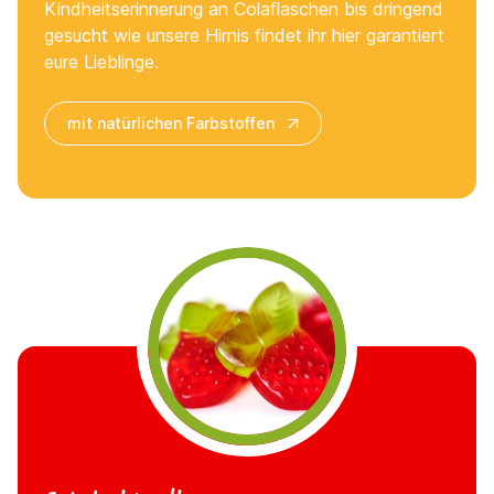
Kindheitserinnerung an Colaflaschen bis dringend
gesucht wie unsere Hirnis findet ihr hier garantiert
eure Lieblinge.
mit natürlichen Farbstoffen