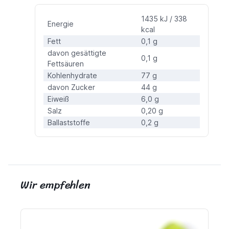
1435 kJ / 338
Energie
kcal
Fett
0,1 g
davon gesättigte
0,1 g
Fettsäuren
Kohlenhydrate
77 g
davon Zucker
44 g
Eiweiß
6,0 g
Salz
0,20 g
Ballaststoffe
0,2 g
Wir empfehlen