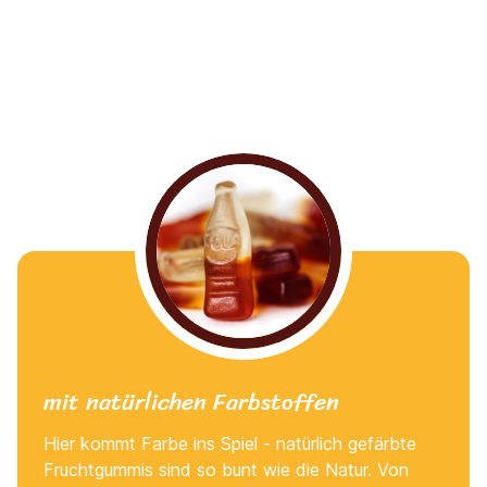
mit natürlichen Farbstoffen
Hier kommt Farbe ins Spiel - natürlich gefärbte
Fruchtgummis sind so bunt wie die Natur. Von