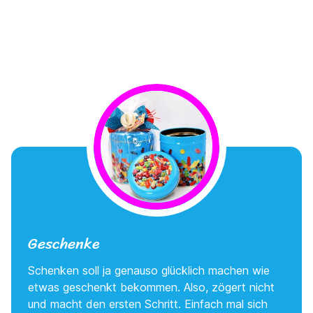
Geschenke
Schenken soll ja genauso glücklich machen wie
etwas geschenkt bekommen. Also, zögert nicht
und macht den ersten Schritt. Einfach mal sich