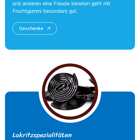
und anderen eine Freude bereiten geht mit
Fruchtgummi besonders gut.
Geschenke
Lakritzspezialitäten