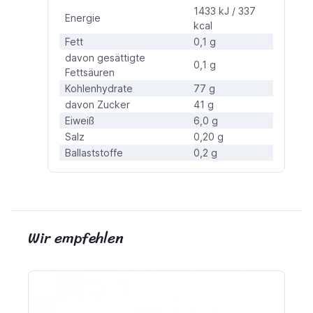
1433 kJ / 337
Energie
kcal
Fett
0,1 g
davon gesättigte
0,1 g
Fettsäuren
Kohlenhydrate
77 g
davon Zucker
41 g
Eiweiß
6,0 g
Salz
0,20 g
Ballaststoffe
0,2 g
Wir empfehlen