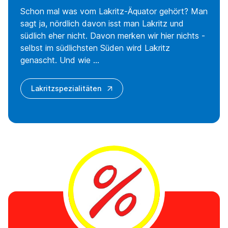
Schon mal was vom Lakritz-Äquator gehört? Man
sagt ja, nördlich davon isst man Lakritz und
südlich eher nicht. Davon merken wir hier nichts -
selbst im südlichsten Süden wird Lakritz
genascht. Und wie ...
Lakritzspezialitäten