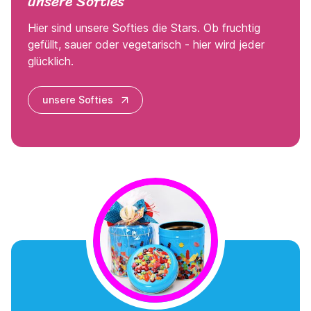
unsere Softies
Hier sind unsere Softies die Stars. Ob fruchtig
gefüllt, sauer oder vegetarisch - hier wird jeder
glücklich.
unsere Softies