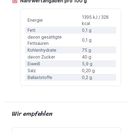
Nährwertangaben pro 100 g
1395 kJ / 328
Energie
kcal
Fett
0,1 g
davon gesättigte
0,1 g
Fettsäuren
Kohlenhydrate
75 g
davon Zucker
40 g
Eiweiß
5,9 g
Salz
0,20 g
Ballaststoffe
0,2 g
Wir empfehlen