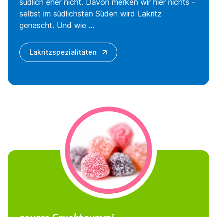
südlich eher nicht. Davon merken wir hier nichts -
selbst im südlichsten Süden wird Lakritz
genascht. Und wie ...
Lakritzspezialitäten