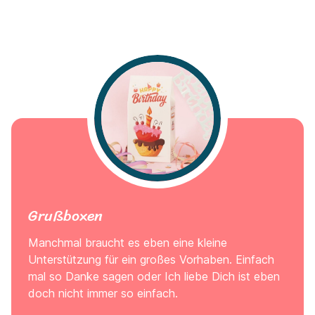
Grußboxen
Manchmal braucht es eben eine kleine
Unterstützung für ein großes Vorhaben. Einfach
mal so Danke sagen oder Ich liebe Dich ist eben
doch nicht immer so einfach.