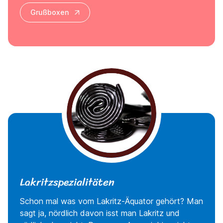
Grußboxen
Lakritzspezialitäten
Schon mal was vom Lakritz-Äquator gehört? Man
sagt ja, nördlich davon isst man Lakritz und