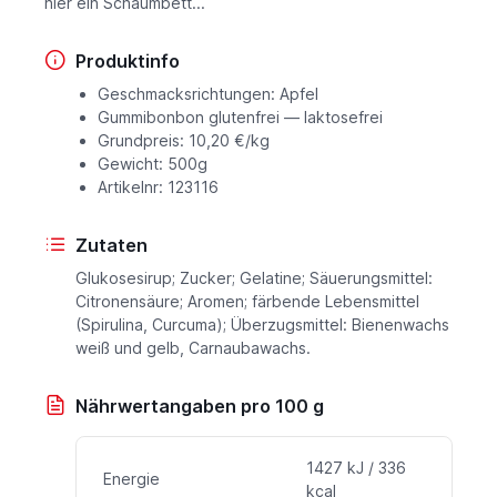
hier ein Schaumbett...
Produktinfo
Geschmacksrichtungen: Apfel
Gummibonbon glutenfrei — laktosefrei
Grundpreis: 10,20 €/kg
Gewicht: 500g
Artikelnr: 123116
Zutaten
Glukosesirup; Zucker; Gelatine; Säuerungsmittel:
Citronensäure; Aromen; färbende Lebensmittel
(Spirulina, Curcuma); Überzugsmittel: Bienenwachs
weiß und gelb, Carnaubawachs.
Nährwertangaben pro 100 g
1427 kJ / 336
Energie
kcal