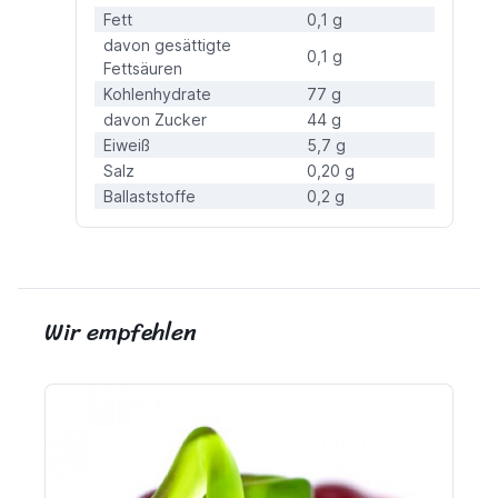
Fett
0,1 g
davon gesättigte
0,1 g
Fettsäuren
Kohlenhydrate
77 g
davon Zucker
44 g
Eiweiß
5,7 g
Salz
0,20 g
Ballaststoffe
0,2 g
Wir empfehlen