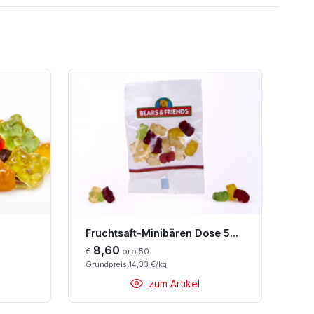
Fruchtsaft-Minibären Dose 50x12g BF
8,60
€
pro 50
Grundpreis 14,33 €/kg
zum Artikel