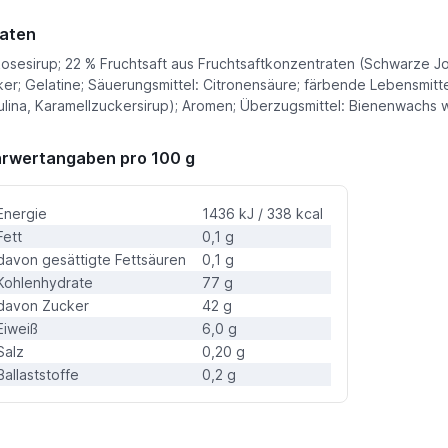
aten
osesirup; 22 % Fruchtsaft aus Fruchtsaftkonzentraten (Schwarze Jo
er; Gelatine; Säuerungsmittel: Citronensäure; färbende Lebensmitte
ulina, Karamellzuckersirup); Aromen; Überzugsmittel: Bienenwachs
rwertangaben pro 100 g
Energie
1436 kJ / 338 kcal
Fett
0,1 g
davon gesättigte Fettsäuren
0,1 g
Kohlenhydrate
77 g
davon Zucker
42 g
Eiweiß
6,0 g
Salz
0,20 g
Ballaststoffe
0,2 g