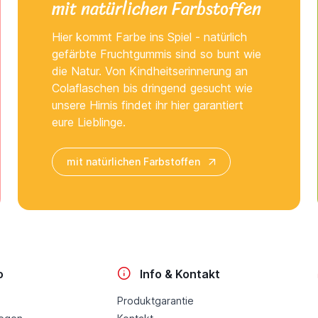
mit natürlichen Farbstoffen
Hier kommt Farbe ins Spiel - natürlich
gefärbte Fruchtgummis sind so bunt wie
die Natur. Von Kindheitserinnerung an
Colaflaschen bis dringend gesucht wie
unsere Hirnis findet ihr hier garantiert
eure Lieblinge.
mit natürlichen Farbstoffen
o
Info & Kontakt
Produktgarantie