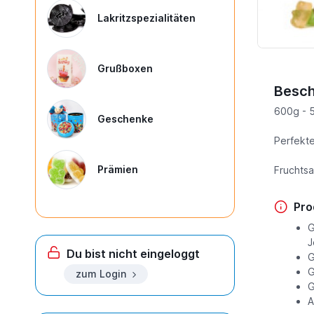
Lakritzspezialitäten
Grußboxen
Besch
600g - 5
Geschenke
Perfekte
Prämien
Fruchtsa
Pro
G
J
Du bist nicht eingeloggt
G
G
zum Login
G
A