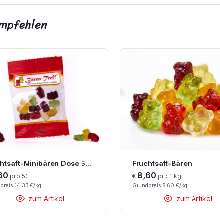
empfehlen
Fruchtsaft-Minibären Dose 50x12g BT
Fruchtsaft-Bären
60
8,60
pro 50
€
pro 1 kg
preis 14,33 €/kg
Grundpreis 8,60 €/kg
zum Artikel
zum Artikel