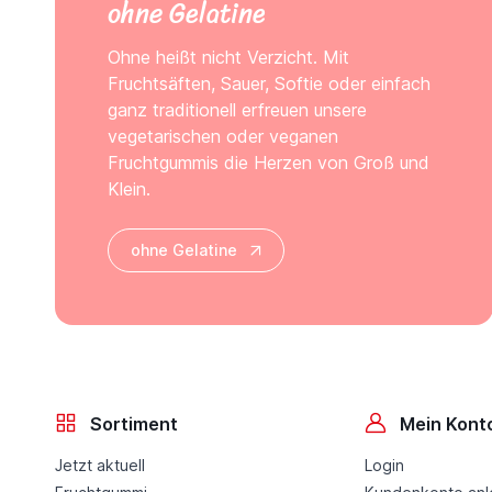
ohne Gelatine
Ohne heißt nicht Verzicht. Mit
Fruchtsäften, Sauer, Softie oder einfach
ganz traditionell erfreuen unsere
vegetarischen oder veganen
Fruchtgummis die Herzen von Groß und
Klein.
ohne Gelatine
Sortiment
Mein Kont
Jetzt aktuell
Login