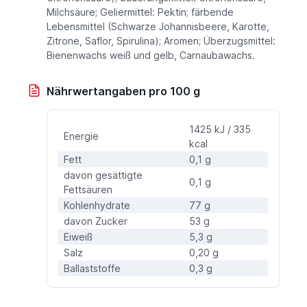
Milchsäure; Geliermittel: Pektin; färbende
Lebensmittel (Schwarze Johannisbeere, Karotte,
Zitrone, Saflor, Spirulina); Aromen; Überzugsmittel:
Bienenwachs weiß und gelb, Carnaubawachs.
Nährwertangaben pro 100 g
1425 kJ / 335
Energie
kcal
Fett
0,1 g
davon gesättigte
0,1 g
Fettsäuren
Kohlenhydrate
77 g
davon Zucker
53 g
Eiweiß
5,3 g
Salz
0,20 g
Ballaststoffe
0,3 g