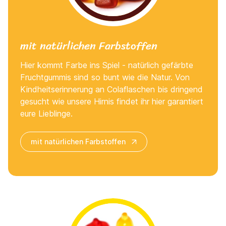
mit natürlichen Farbstoffen
Hier kommt Farbe ins Spiel - natürlich gefärbte
Fruchtgummis sind so bunt wie die Natur. Von
Kindheitserinnerung an Colaflaschen bis dringend
gesucht wie unsere Hirnis findet ihr hier garantiert
eure Lieblinge.
mit natürlichen Farbstoffen