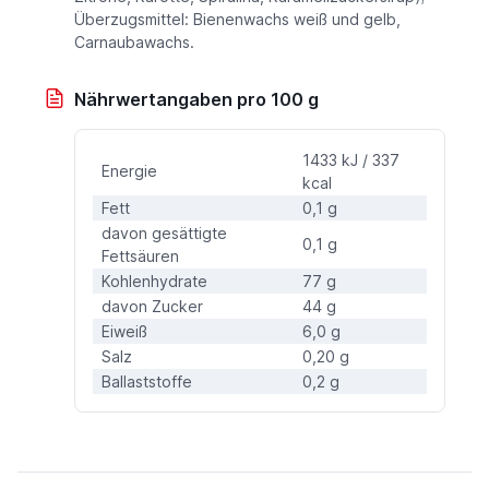
Überzugsmittel: Bienenwachs weiß und gelb,
Carnaubawachs.
Nährwertangaben pro 100 g
1433 kJ / 337
Energie
kcal
Fett
0,1 g
davon gesättigte
0,1 g
Fettsäuren
Kohlenhydrate
77 g
davon Zucker
44 g
Eiweiß
6,0 g
Salz
0,20 g
Ballaststoffe
0,2 g