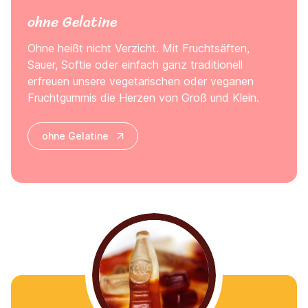
ohne Gelatine
Ohne heißt nicht Verzicht. Mit Fruchtsäften,
Sauer, Softie oder einfach ganz traditionell
erfreuen unsere vegetarischen oder veganen
Fruchtgummis die Herzen von Groß und Klein.
ohne Gelatine