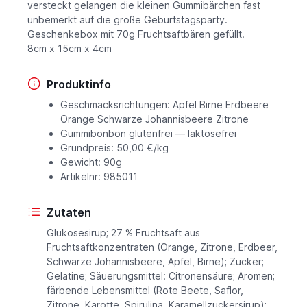
versteckt gelangen die kleinen Gummibärchen fast
unbemerkt auf die große Geburtstagsparty.
Geschenkebox mit 70g Fruchtsaftbären gefüllt.
8cm x 15cm x 4cm
Produktinfo
Geschmacksrichtungen: Apfel Birne Erdbeere
Orange Schwarze Johannisbeere Zitrone
Gummibonbon glutenfrei — laktosefrei
Grundpreis: 50,00 €/kg
Gewicht: 90g
Artikelnr: 985011
Zutaten
Glukosesirup; 27 % Fruchtsaft aus
Fruchtsaftkonzentraten (Orange, Zitrone, Erdbeer,
Schwarze Johannisbeere, Apfel, Birne); Zucker;
Gelatine; Säuerungsmittel: Citronensäure; Aromen;
färbende Lebensmittel (Rote Beete, Saflor,
Zitrone, Karotte, Spirulina, Karamellzuckersirup);