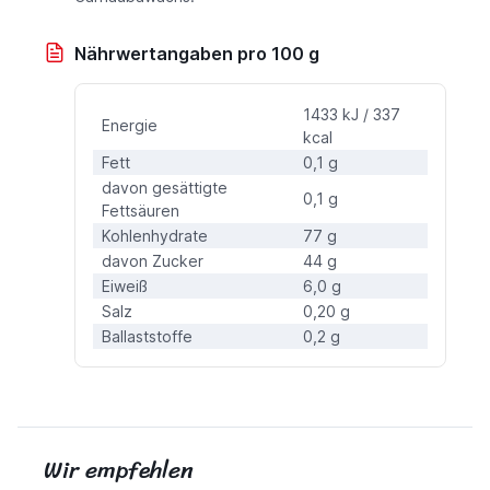
Nährwertangaben pro 100 g
1433 kJ / 337
Energie
kcal
Fett
0,1 g
davon gesättigte
0,1 g
Fettsäuren
Kohlenhydrate
77 g
davon Zucker
44 g
Eiweiß
6,0 g
Salz
0,20 g
Ballaststoffe
0,2 g
Wir empfehlen