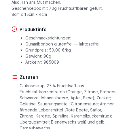
Also, ran ans Mut machen.
Geschenkebox mit 70g Fruchtsaftbären gefüllt.
8cm x 15cm x 4cm
Produktinfo
Geschmacksrichtungen:
Gummibonbon glutenfrei — laktosefrei
Grundpreis: 50,00 €/kg
Gewicht: 90g
Artikelnr: 985009
Zutaten
Glukosesirup; 27 % Fruchtsaft aus
Fruchtsaftkonzentraten (Orange, Zitrone, Erdbeer,
Schwarze Johannisbeere, Apfel, Birne); Zucker;
Gelatine; Säuerungsmittel: Citronensäure; Aromen;
färbende Lebensmittel (Rote Beete, Saflor,
Zitrone, Karotte, Spirulina, Karamellzuckersirup);
Überzugsmittel: Bienenwachs weiß und gelb,
Carnaubawachs.