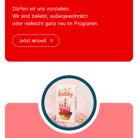
Dürfen wir uns vorstellen:
Wir sind beliebt, außergewöhnlich
oder vielleicht ganz neu im Programm.
Jetzt aktuell