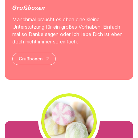
Grußboxen
Manchmal braucht es eben eine kleine
Unterstützung für ein großes Vorhaben. Einfach
mal so Danke sagen oder Ich liebe Dich ist eben
doch nicht immer so einfach.
Grußboxen