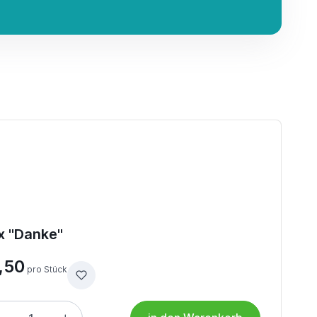
x "Danke"
,50
pro Stück