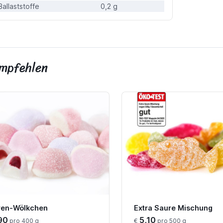
Ballaststoffe
0,2 g
empfehlen
ren-Wölkchen
Extra Saure Mischung
90
5,10
pro 400 g
€
pro 500 g