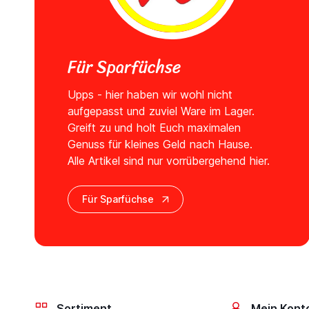
Für Sparfüchse
Upps - hier haben wir wohl nicht
aufgepasst und zuviel Ware im Lager.
Greift zu und holt Euch maximalen
Genuss für kleines Geld nach Hause.
Alle Artikel sind nur vorrübergehend hier.
Für Sparfüchse
Sortiment
Mein Kont