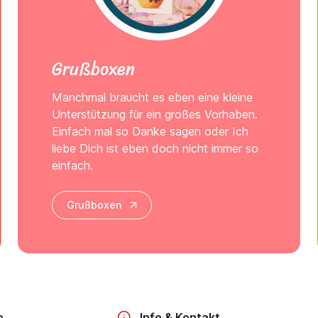
Grußboxen
Manchmal braucht es eben eine kleine
Unterstützung für ein großes Vorhaben.
Einfach mal so Danke sagen oder Ich
liebe Dich ist eben doch nicht immer so
einfach.
Grußboxen
o
Info & Kontakt