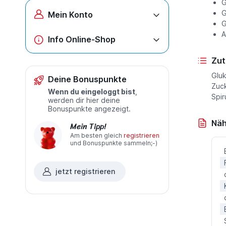
G
G
Mein Konto
G
A
Info Online-Shop
Zut
Gluk
Deine Bonuspunkte
Zuck
Wenn du eingeloggt bist
,
Spir
werden dir hier deine
Bonuspunkte angezeigt.
Näh
Mein Tipp!
Am besten gleich
registrieren
und Bonuspunkte sammeln;-)
jetzt registrieren