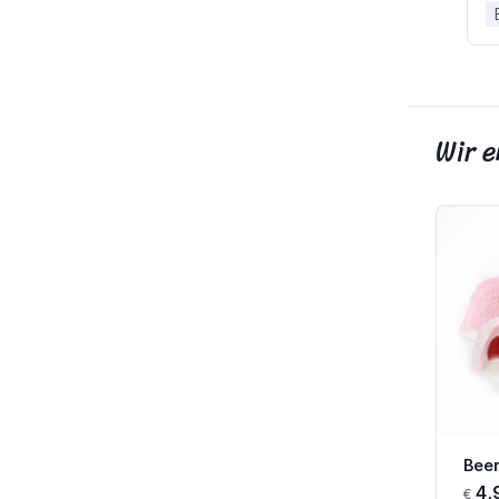
Wir 
Bee
4,
€