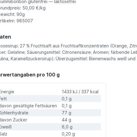
ummibonbon glutenfrei — laktosefrei
rundpreis: 50,00 €/kg
ewicht: 90g
rtikelnr: 985007
aten
osesirup; 27 % Fruchtsaft aus Fruchtsaftkonzentraten (Orange, Zit
er; Gelatine; Säuerungsmittel: Citronensäure; Aromen; färbende Lebe
ulina, Karamellzuckersirup); Überzugsmittel: Bienenwachs weiß un
rwertangaben pro 100 g
Energie
1433 kJ / 337 kcal
Fett
0,1 g
davon gesättigte Fettsäuren
0,1 g
Kohlenhydrate
77 g
davon Zucker
44 g
Eiweiß
6,0 g
Salz
0,20 g