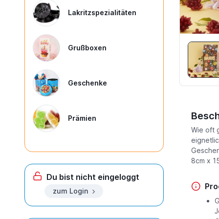
Lakritzspezialitäten
Grußboxen
Geschenke
Besch
Prämien
Wie oft 
eignetli
Geschenk
8cm x 1
Du bist nicht eingeloggt
Pro
zum Login
G
J