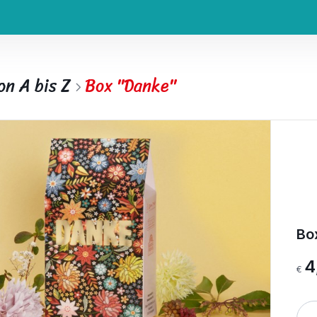
on A bis Z
Box "Danke"
Bo
4
€