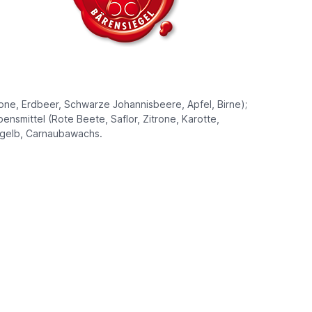
rone, Erdbeer, Schwarze Johannisbeere, Apfel, Birne);
nsmittel (Rote Beete, Saflor, Zitrone, Karotte,
d gelb, Carnaubawachs.