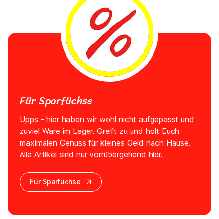
Für Sparfüchse
Upps - hier haben wir wohl nicht aufgepasst und
zuviel Ware im Lager. Greift zu und holt Euch
maximalen Genuss für kleines Geld nach Hause.
Alle Artikel sind nur vorrübergehend hier.
Für Sparfüchse