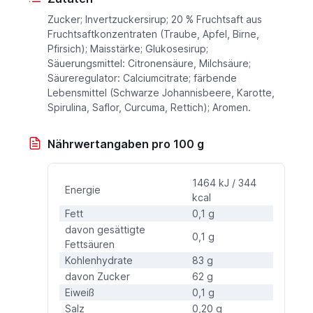
Zucker; Invertzuckersirup; 20 % Fruchtsaft aus
Fruchtsaftkonzentraten (Traube, Apfel, Birne,
Pfirsich); Maisstärke; Glukosesirup;
Säuerungsmittel: Citronensäure, Milchsäure;
Säureregulator: Calciumcitrate; färbende
Lebensmittel (Schwarze Johannisbeere, Karotte,
Spirulina, Saflor, Curcuma, Rettich); Aromen.
Nährwertangaben pro 100 g
1464 kJ / 344
Energie
kcal
Fett
0,1 g
davon gesättigte
0,1 g
Fettsäuren
Kohlenhydrate
83 g
davon Zucker
62 g
Eiweiß
0,1 g
Salz
0,20 g