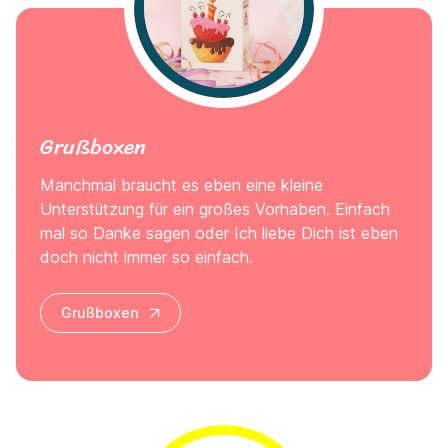
Grußboxen
Manchmal braucht es eben eine kleine
Unterstützung für ein großes Vorhaben. Einfach
mal so Danke sagen oder Ich liebe Dich ist eben
doch nicht immer so einfach.
Grußboxen