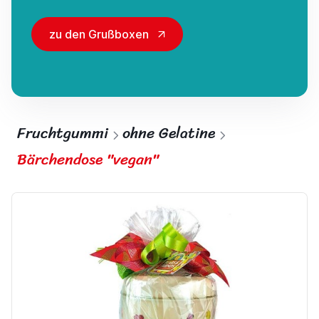
zu den Grußboxen
Fruchtgummi
ohne Gelatine
Bärchendose "vegan"