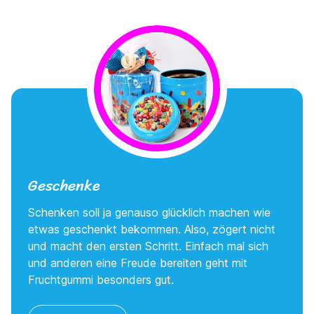
Geschenke
Schenken soll ja genauso glücklich machen wie
etwas geschenkt bekommen. Also, zögert nicht
und macht den ersten Schritt. Einfach mal sich
und anderen eine Freude bereiten geht mit
Fruchtgummi besonders gut.