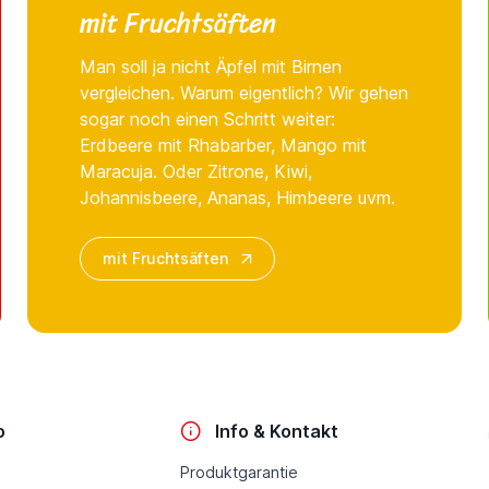
mit Fruchtsäften
Man soll ja nicht Äpfel mit Birnen
vergleichen. Warum eigentlich? Wir gehen
sogar noch einen Schritt weiter:
Erdbeere mit Rhabarber, Mango mit
Maracuja. Oder Zitrone, Kiwi,
Johannisbeere, Ananas, Himbeere uvm.
mit Fruchtsäften
o
Info & Kontakt
Produktgarantie