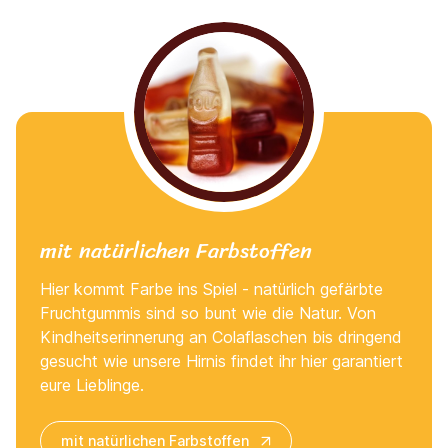
mit natürlichen Farbstoffen
Hier kommt Farbe ins Spiel - natürlich gefärbte
Fruchtgummis sind so bunt wie die Natur. Von
Kindheitserinnerung an Colaflaschen bis dringend
gesucht wie unsere Hirnis findet ihr hier garantiert
eure Lieblinge.
mit natürlichen Farbstoffen