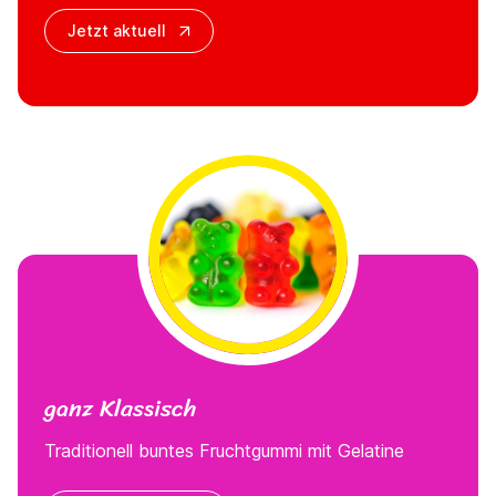
Jetzt aktuell
ganz Klassisch
Traditionell buntes Fruchtgummi mit Gelatine