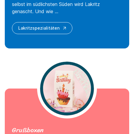
selbst im südlichsten Süden wird Lakritz
genascht. Und wie ...
Lakritzspezialitäten
Grußboxen