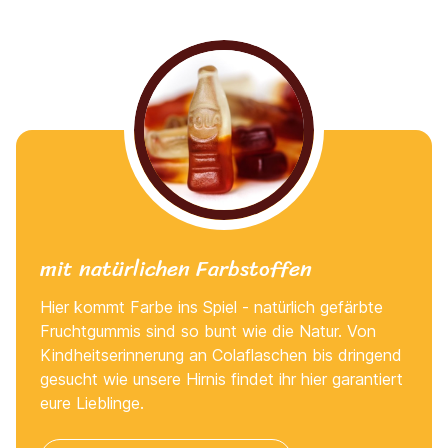
mit natürlichen Farbstoffen
Hier kommt Farbe ins Spiel - natürlich gefärbte
Fruchtgummis sind so bunt wie die Natur. Von
Kindheitserinnerung an Colaflaschen bis dringend
gesucht wie unsere Hirnis findet ihr hier garantiert
eure Lieblinge.