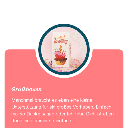
Grußboxen
Manchmal braucht es eben eine kleine
Unterstützung für ein großes Vorhaben. Einfach
mal so Danke sagen oder Ich liebe Dich ist eben
doch nicht immer so einfach.