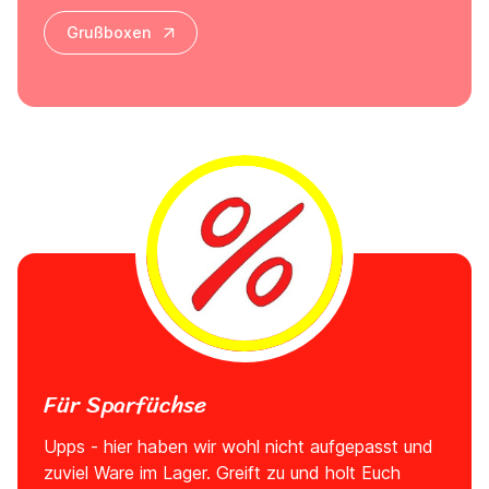
Grußboxen
Für Sparfüchse
Upps - hier haben wir wohl nicht aufgepasst und
zuviel Ware im Lager. Greift zu und holt Euch