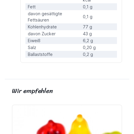
Fett
0,1 g
davon gesättigte
0,1 g
Fettsäuren
Kohlenhydrate
77 g
davon Zucker
43 g
Eiweiß
6,2 g
Salz
0,20 g
Ballaststoffe
0,2 g
Wir empfehlen