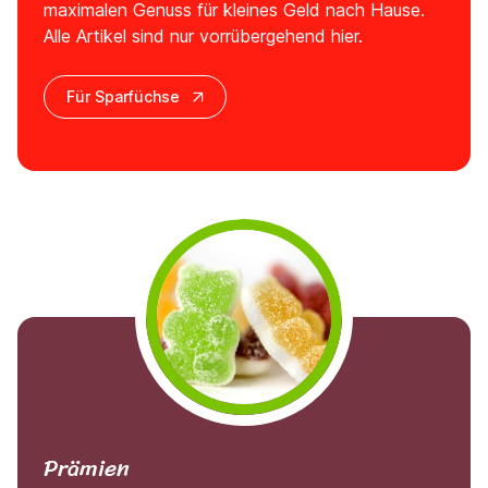
maximalen Genuss für kleines Geld nach Hause.
Alle Artikel sind nur vorrübergehend hier.
Für Sparfüchse
Prämien