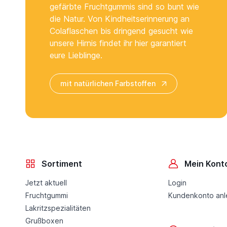
gefärbte Fruchtgummis sind so bunt wie
die Natur. Von Kindheitserinnerung an
Colaflaschen bis dringend gesucht wie
unsere Hirnis findet ihr hier garantiert
eure Lieblinge.
mit natürlichen Farbstoffen
Sortiment
Mein Kont
Jetzt aktuell
Login
Fruchtgummi
Kundenkonto an
Lakritzspezialitäten
Grußboxen