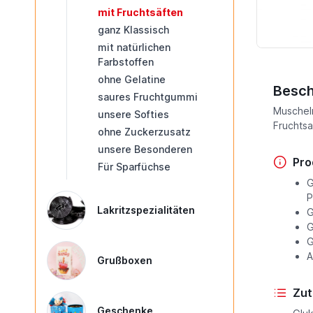
mit Fruchtsäften
ganz Klassisch
mit natürlichen
Farbstoffen
ohne Gelatine
Besch
saures Fruchtgummi
Muscheln
unsere Softies
Fruchtsa
ohne Zuckerzusatz
unsere Besonderen
Pro
Für Sparfüchse
G
P
Lakritzspezialitäten
G
G
G
A
Grußboxen
Zut
Geschenke