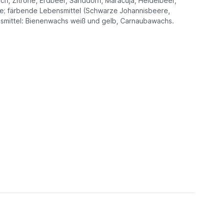
ich, Zitrone, Erdbeer, Sanddorn, Maracuja, Heidelbeer,
ure; färbende Lebensmittel (Schwarze Johannisbeere,
zugsmittel: Bienenwachs weiß und gelb, Carnaubawachs.