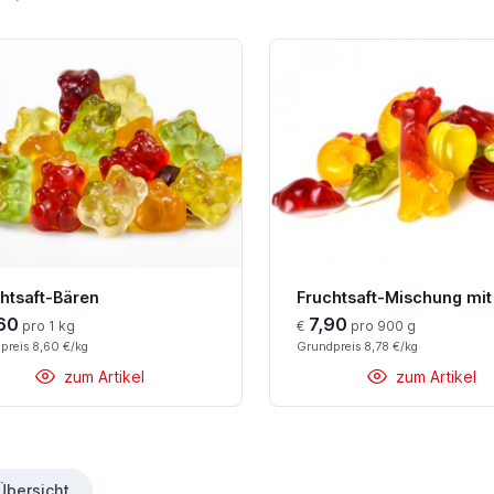
htsaft-Bären
60
7,90
pro 1 kg
€
pro 900 g
preis 8,60 €/kg
Grundpreis 8,78 €/kg
zum Artikel
zum Artikel
Übersicht