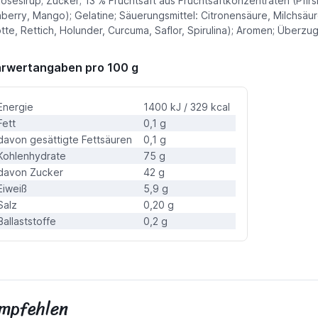
osesirup; Zucker; 13 % Fruchtsaft aus Fruchtsaftkonzentraten (Pfirs
berry, Mango); Gelatine; Säuerungsmittel: Citronensäure, Milchsä
tte, Rettich, Holunder, Curcuma, Saflor, Spirulina); Aromen; Über
rwertangaben pro 100 g
Energie
1400 kJ / 329 kcal
Fett
0,1 g
davon gesättigte Fettsäuren
0,1 g
Kohlenhydrate
75 g
davon Zucker
42 g
Eiweiß
5,9 g
Salz
0,20 g
Ballaststoffe
0,2 g
empfehlen