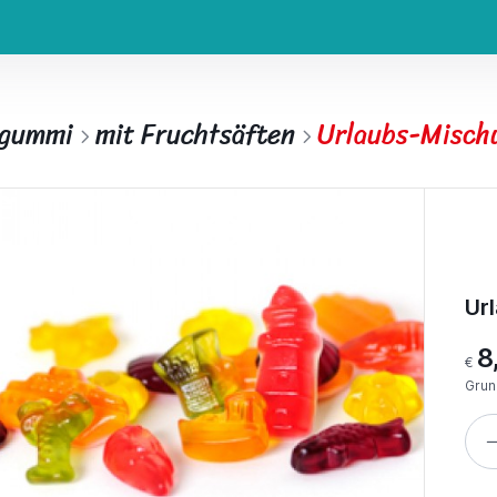
tgummi
mit Fruchtsäften
Urlaubs-Mischu
Ur
8
€
Grun