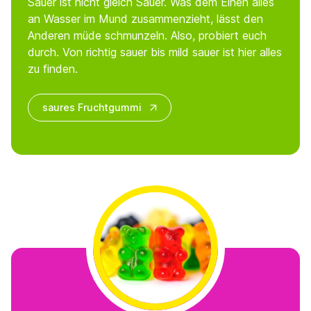
Sauer ist nicht gleich Sauer. Was dem Einen alles
an Wasser im Mund zusammenzieht, lässt den
Anderen müde schmunzeln. Also, probiert euch
durch. Von richtig sauer bis mild sauer ist hier alles
zu finden.
saures Fruchtgummi