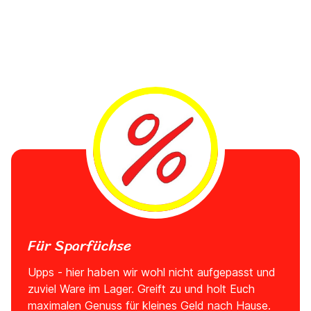
Für Sparfüchse
Upps - hier haben wir wohl nicht aufgepasst und
zuviel Ware im Lager. Greift zu und holt Euch
maximalen Genuss für kleines Geld nach Hause.