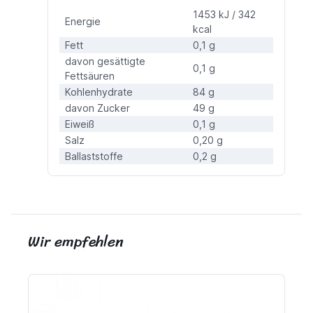
1453 kJ / 342
Energie
kcal
Fett
0,1 g
davon gesättigte
0,1 g
Fettsäuren
Kohlenhydrate
84 g
davon Zucker
49 g
Eiweiß
0,1 g
Salz
0,20 g
Ballaststoffe
0,2 g
Wir empfehlen