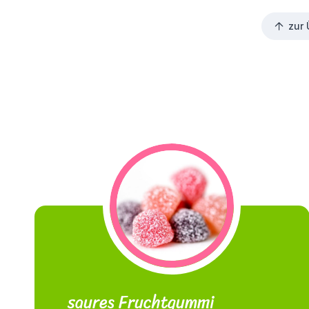
zur 
saures Fruchtgummi