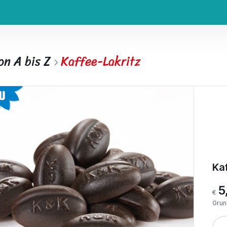
on A bis Z
Kaffee-Lakritz
Ka
5
€
Grun