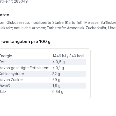
rtikelnr: 288049
aten
er; Glukosesirup; modifizierte Stärke (Kartoffel); Melasse; Süßholz
iaksalz; natürliche Aromen; Farbstoffe: Ammoniak-Zuckerkulör; Üb
rwertangaben pro 100 g
Energie
1446 kJ / 340 kcal
Fett
< 0,5 g
davon gesättigte Fettsäuren
< 0,1 g
Kohlenhydrate
82 g
davon Zucker
59 g
Eiweiß
1,8 g
Salz
0,34 g