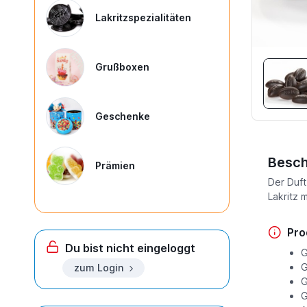
Lakritzspezialitäten
Grußboxen
Geschenke
Besch
Prämien
Der Duft
Lakritz 
Pro
Du bist nicht eingeloggt
G
G
zum Login
G
G