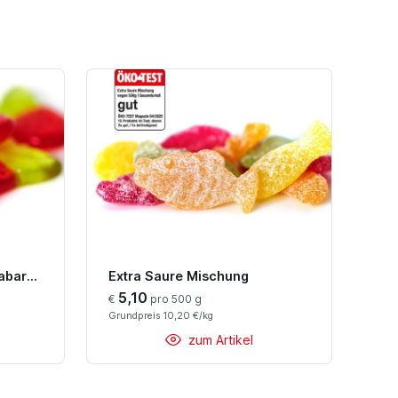
Fruit Snäcks Erdbeer-Rhabarber
Extra Saure Mischung
5,10
€
pro 500 g
Grundpreis 10,20 €/kg
zum Artikel