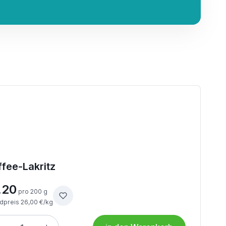
ffee-Lakritz
,20
pro 200 g
dpreis 26,00 €/kg