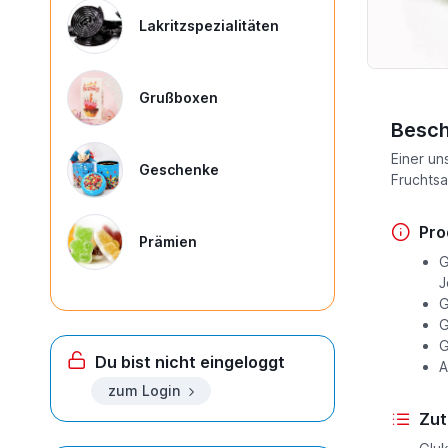
Lakritzspezialitäten
Grußboxen
Besch
Einer un
Geschenke
Fruchtsa
Pro
Prämien
G
J
G
G
G
Du bist nicht eingeloggt
A
zum Login
Zut