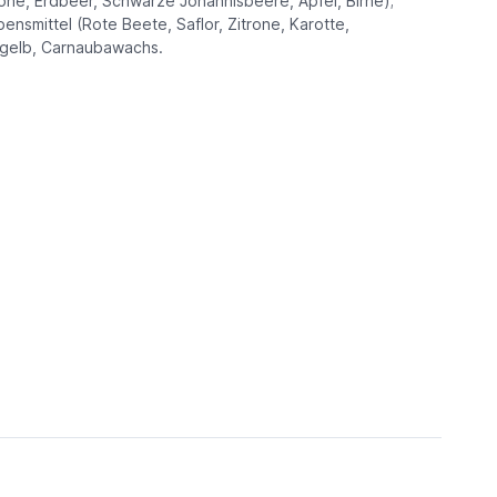
rone, Erdbeer, Schwarze Johannisbeere, Apfel, Birne);
nsmittel (Rote Beete, Saflor, Zitrone, Karotte,
d gelb, Carnaubawachs.