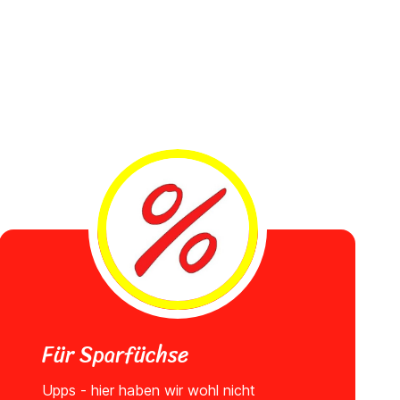
Für Sparfüchse
Upps - hier haben wir wohl nicht