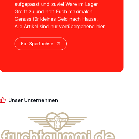
aufgepasst und zuviel Ware im Lager.
Greift zu und holt Euch maximalen
Genuss für kleines Geld nach Hause.
Alle Artikel sind nur vorrübergehend hier.
Für Sparfüchse
Unser Unternehmen