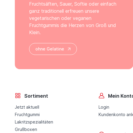
Fruchtsäften, Sauer, Softie oder einfach
ganz traditionell erfreuen unsere
vegetarischen oder veganen
Fruchtgummis die Herzen von Groß und
Klein.
ohne Gelatine
Sortiment
Mein Kont
Jetzt aktuell
Login
Fruchtgummi
Kundenkonto an
Lakritzspezialitäten
Grußboxen