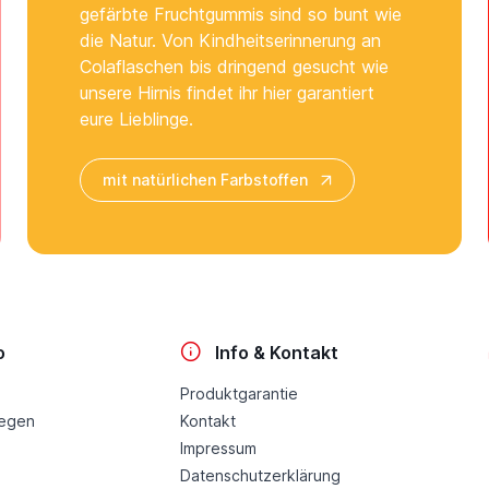
gefärbte Fruchtgummis sind so bunt wie
die Natur. Von Kindheitserinnerung an
Colaflaschen bis dringend gesucht wie
unsere Hirnis findet ihr hier garantiert
eure Lieblinge.
mit natürlichen Farbstoffen
o
Info & Kontakt
Produktgarantie
legen
Kontakt
Impressum
Datenschutzerklärung