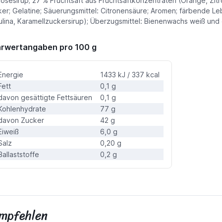
osesirup; 27 % Fruchtsaft aus Fruchtsaftkonzentraten (Orange, Zit
er; Gelatine; Säuerungsmittel: Citronensäure; Aromen; färbende Lebe
ulina, Karamellzuckersirup); Überzugsmittel: Bienenwachs weiß un
rwertangaben pro 100 g
Energie
1433 kJ / 337 kcal
Fett
0,1 g
davon gesättigte Fettsäuren
0,1 g
Kohlenhydrate
77 g
davon Zucker
42 g
Eiweiß
6,0 g
Salz
0,20 g
Ballaststoffe
0,2 g
empfehlen