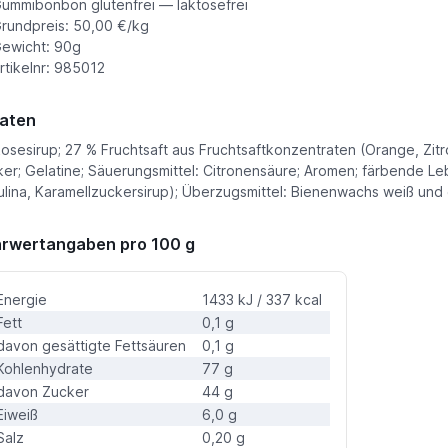
ummibonbon glutenfrei — laktosefrei
rundpreis: 50,00 €/kg
ewicht: 90g
rtikelnr: 985012
aten
osesirup; 27 % Fruchtsaft aus Fruchtsaftkonzentraten (Orange, Zit
er; Gelatine; Säuerungsmittel: Citronensäure; Aromen; färbende Lebe
ulina, Karamellzuckersirup); Überzugsmittel: Bienenwachs weiß un
rwertangaben pro 100 g
Energie
1433 kJ / 337 kcal
Fett
0,1 g
davon gesättigte Fettsäuren
0,1 g
Kohlenhydrate
77 g
davon Zucker
44 g
Eiweiß
6,0 g
Salz
0,20 g