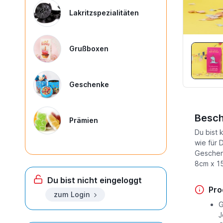
Lakritzspezialitäten
Grußboxen
Geschenke
Besch
Prämien
Du bist 
wie für
Geschenk
8cm x 1
Du bist nicht eingeloggt
Pro
zum Login
G
J