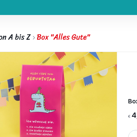
on A bis Z
Box "Alles Gute"
Box
4
€