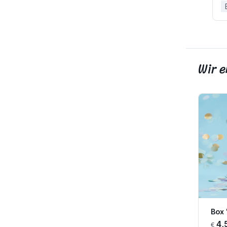
Wir 
Box 
4,
€