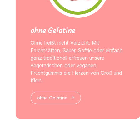
ohne Gelatine
Ohne heißt nicht Verzicht. Mit
Fruchtsäften, Sauer, Softie oder einfach
ganz traditionell erfreuen unsere
vegetarischen oder veganen
Fruchtgummis die Herzen von Groß und
Klein.
ohne Gelatine