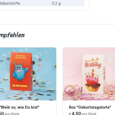
Ballaststoffe
0,2 g
empfehlen
"Bleib so, wie Du bist"
Box "Geburtstagstorte"
50
4,50
pro Stück
€
pro Stück