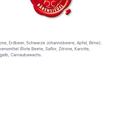
rone, Erdbeer, Schwarze Johannisbeere, Apfel, Birne);
nsmittel (Rote Beete, Saflor, Zitrone, Karotte,
d gelb, Carnaubawachs.