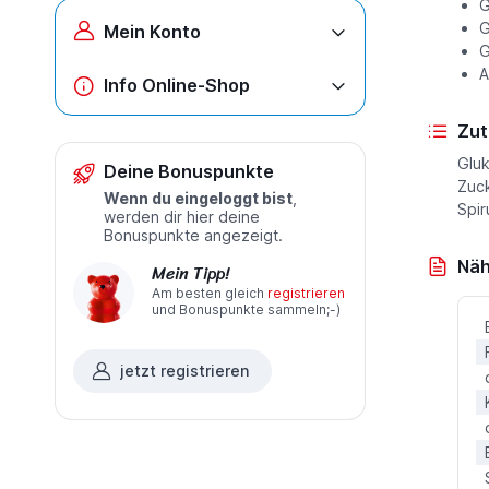
G
G
Mein Konto
G
A
Info Online-Shop
Zut
Gluk
Deine Bonuspunkte
Zuck
Wenn du eingeloggt bist
,
Spir
werden dir hier deine
Bonuspunkte angezeigt.
Näh
Mein Tipp!
Am besten gleich
registrieren
und Bonuspunkte sammeln;-)
jetzt registrieren